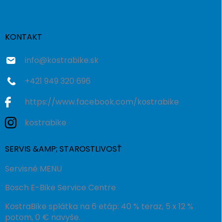
p
ä
t
i
KONTAKT
e
info
@
kostrabike.sk
+421 949 320 696
https://www.facebook.com/kostrabike
kostrabike
SERVIS &AMP; STAROSTLIVOSŤ
Servisné MENU
Bosch E-Bike Service Centre
KostraBike splátka na 6 etáp: 40 % teraz, 5 x 12 %
potom, 0 € navyše.