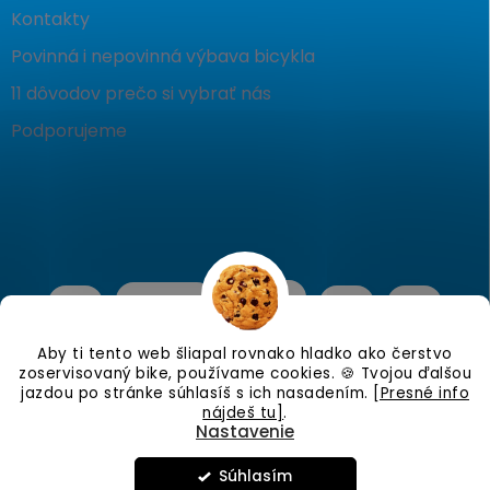
Kontakty
Povinná i nepovinná výbava bicykla
11 dôvodov prečo si vybrať nás
Podporujeme
Aby ti tento web šliapal rovnako hladko ako čerstvo
zoservisovaný bike, používame cookies. 🍪 Tvojou ďalšou
jazdou po stránke súhlasíš s ich nasadením.
[Presné info
nájdeš tu]
.
Nastavenie
Copyright 2026
KostraBike
. Všetky práva vyhradené.
Upraviť
nastavenie cookies
Súhlasím