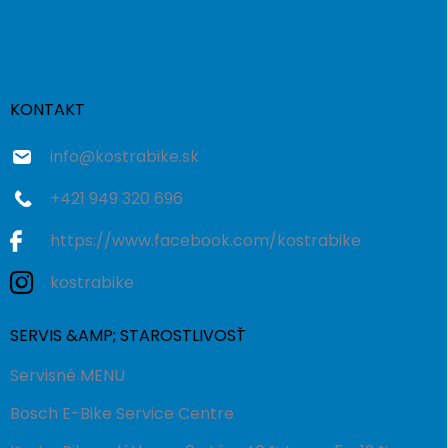
á
p
ä
t
i
KONTAKT
e
info
@
kostrabike.sk
+421 949 320 696
https://www.facebook.com/kostrabike
kostrabike
SERVIS &AMP; STAROSTLIVOSŤ
Servisné MENU
Bosch E-Bike Service Centre