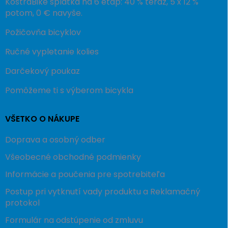
KostraBike splátka na 6 etáp: 40 % teraz, 5 x 12 %
potom, 0 € navyše.
Požičovňa bicyklov
Ručné vypletanie kolies
Darčekový poukaz
Pomôžeme ti s výberom bicykla
VŠETKO O NÁKUPE
Doprava a osobný odber
Všeobecné obchodné podmienky
Informácie a poučenia pre spotrebiteľa
Postup pri vytknutí vady produktu a Reklamačný
protokol
Formulár na odstúpenie od zmluvu