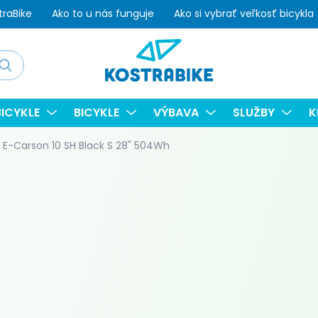
traBike
Ako to u nás funguje
Ako si vybrať veľkosť bicykla
adať
ICYKLE
BICYKLE
VÝBAVA
SLUŽBY
K
 E-Carson 10 SH Black S 28" 504Wh