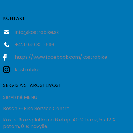
ä
t
i
KONTAKT
e
info
@
kostrabike.sk
+421 949 320 696
https://www.facebook.com/kostrabike
kostrabike
SERVIS A STAROSTLIVOSŤ
Servisné MENU
Bosch E-Bike Service Centre
KostraBike splátka na 6 etáp: 40 % teraz, 5 x 12 %
potom, 0 € navyše.