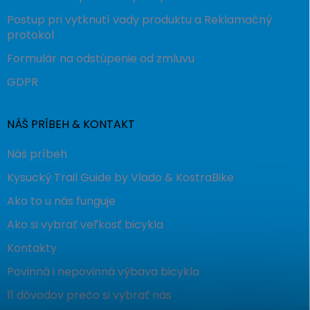
Postup pri vytknutí vady produktu a Reklamačný
protokol
Formulár na odstúpenie od zmluvu
GDPR
NÁŠ PRÍBEH & KONTAKT
Náš príbeh
Kysucký Trail Guide by Vlado & KostraBike
Ako to u nás funguje
Ako si vybrať veľkosť bicykla
Kontakty
Povinná i nepovinná výbava bicykla
11 dôvodov prečo si vybrať nás