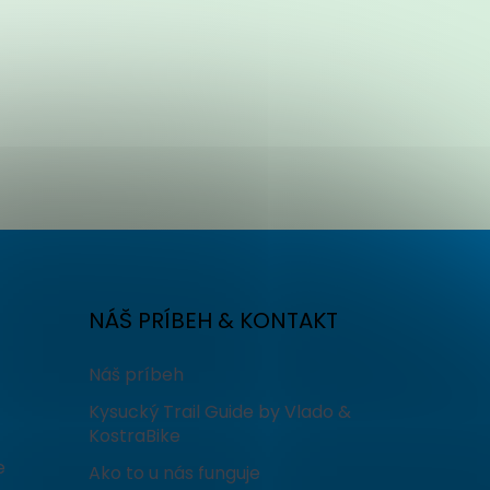
NÁŠ PRÍBEH & KONTAKT
Náš príbeh
Kysucký Trail Guide by Vlado &
KostraBike
e
Ako to u nás funguje