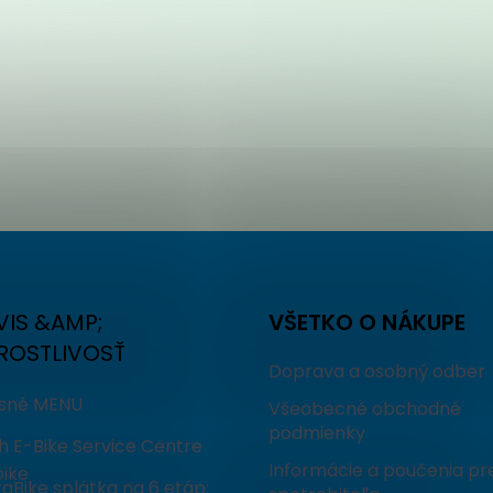
VIS &AMP;
VŠETKO O NÁKUPE
ROSTLIVOSŤ
Doprava a osobný odber
isné MENU
Všeobecné obchodné
podmienky
h E-Bike Service Centre
Informácie a poučenia pr
ike
aBike splátka na 6 etáp: