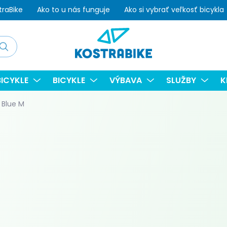
traBike
Ako to u nás funguje
Ako si vybrať veľkosť bicykla
adať
ICYKLE
BICYKLE
VÝBAVA
SLUŽBY
K
0 Blue M