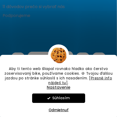
11 dôvodov prečo si vybrať nás
Podporujeme
Aby ti tento web šliapal rovnako hladko ako čerstvo
zoservisovaný bike, používame cookies. 🍪 Tvojou ďalšou
jazdou po stránke súhlasíš s ich nasadením.
[Presné info
nájdeš tu]
.
Nastavenie
Copyright 2026
KostraBike
. Všetky práva vyhradené.
Upraviť
nastavenie cookies
Súhlasím
Vo štvrtok 6.8.26 Zatvorené.
Vytvoril Shoptet
Odmietnuť