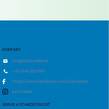
Z
á
p
ä
t
i
KONTAKT
e
info
@
kostrabike.sk
+421 949 320 696
https://www.facebook.com/kostrabike
kostrabike
SERVIS A STAROSTLIVOSŤ