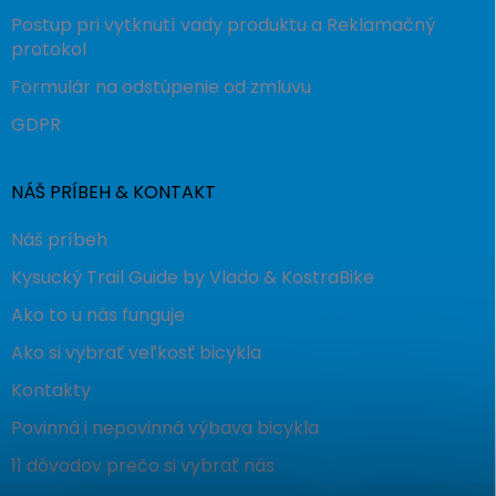
Postup pri vytknutí vady produktu a Reklamačný
protokol
Formulár na odstúpenie od zmluvu
GDPR
NÁŠ PRÍBEH & KONTAKT
Náš príbeh
Kysucký Trail Guide by Vlado & KostraBike
Ako to u nás funguje
Ako si vybrať veľkosť bicykla
Kontakty
Povinná i nepovinná výbava bicykla
11 dôvodov prečo si vybrať nás