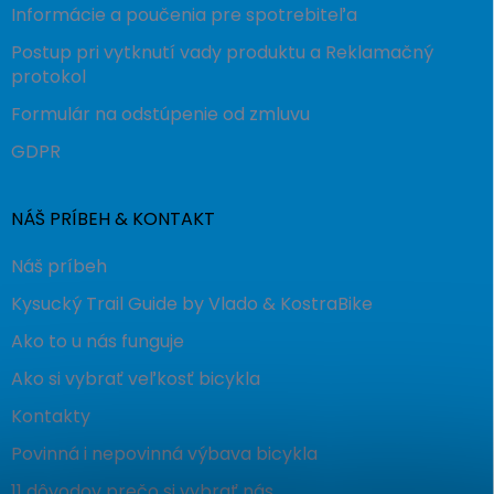
Informácie a poučenia pre spotrebiteľa
Postup pri vytknutí vady produktu a Reklamačný
protokol
Formulár na odstúpenie od zmluvu
GDPR
NÁŠ PRÍBEH & KONTAKT
Náš príbeh
Kysucký Trail Guide by Vlado & KostraBike
Ako to u nás funguje
Ako si vybrať veľkosť bicykla
Kontakty
Povinná i nepovinná výbava bicykla
11 dôvodov prečo si vybrať nás