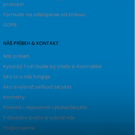
protokol
Formulár na odstúpenie od zmluvu
GDPR
NÁŠ PRÍBEH & KONTAKT
Náš príbeh
Kysucký Trail Guide by Vlado & KostraBike
Ako to u nás funguje
Ako si vybrať veľkosť bicykla
Kontakty
Povinná i nepovinná výbava bicykla
11 dôvodov prečo si vybrať nás
Podporujeme