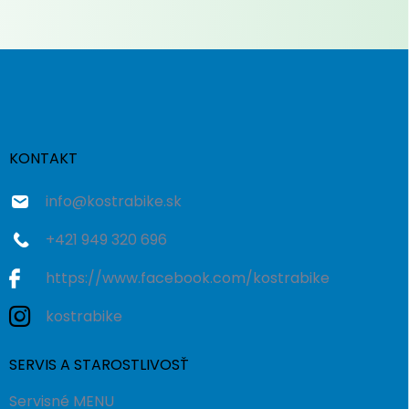
Z
á
p
ä
t
i
KONTAKT
e
info
@
kostrabike.sk
+421 949 320 696
https://www.facebook.com/kostrabike
kostrabike
SERVIS A STAROSTLIVOSŤ
Servisné MENU