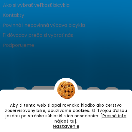
Ako si vybrať veľkosť bicykla
Kontakty
Povinná i nepovinná výbava bicykla
11 dôvodov prečo si vybrať nás
Podporujeme
Aby ti tento web šliapal rovnako hladko ako čerstvo
zoservisovaný bike, používame cookies. 🍪 Tvojou ďalšou
jazdou po stránke súhlasíš s ich nasadením.
[Presné info
nájdeš tu]
.
Nastavenie
Copyright 2026
KostraBike
. Všetky práva vyhradené.
Upraviť