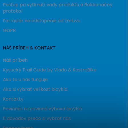
Postup pri vytknutí vady produktu a Reklamačný
protokol
Formulár na odstúpenie od zmluvu
GDPR
NÁŠ PRÍBEH & KONTAKT
Náš príbeh
Kysucký Trail Guide by Vlado & KostraBike
Ako to u nás funguje
Ako si vybrať veľkosť bicykla
Kontakty
Povinná i nepovinná výbava bicykla
11 dôvodov prečo si vybrať nás