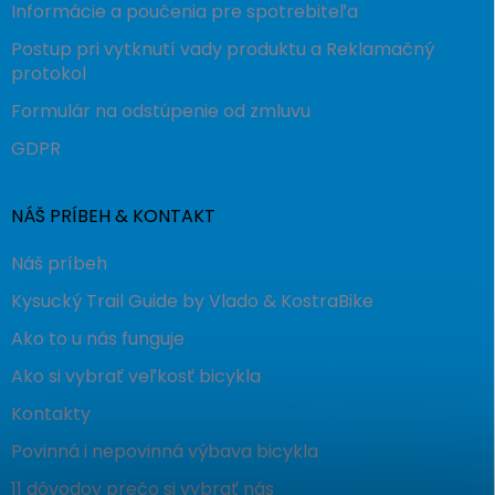
Informácie a poučenia pre spotrebiteľa
Postup pri vytknutí vady produktu a Reklamačný
protokol
Formulár na odstúpenie od zmluvu
GDPR
NÁŠ PRÍBEH & KONTAKT
Náš príbeh
Kysucký Trail Guide by Vlado & KostraBike
Ako to u nás funguje
Ako si vybrať veľkosť bicykla
Kontakty
Povinná i nepovinná výbava bicykla
11 dôvodov prečo si vybrať nás