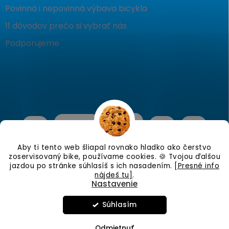
Povinná i nepovinná výbava bicykla
11 dôvodov prečo si vybrať nás
Podporujeme
Aby ti tento web šliapal rovnako hladko ako čerstvo
zoservisovaný bike, používame cookies. 🍪 Tvojou ďalšou
jazdou po stránke súhlasíš s ich nasadením.
[Presné info
nájdeš tu]
.
Nastavenie
Copyright 2026
KostraBike
. Všetky práva vyhradené.
Upraviť
nastavenie cookies
Súhlasím
Vytvoril Shoptet
Odmietnuť