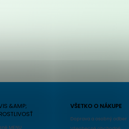
VIS &AMP;
VŠETKO O NÁKUPE
ROSTLIVOSŤ
Doprava a osobný odber
isné MENU
Všeobecné obchodné