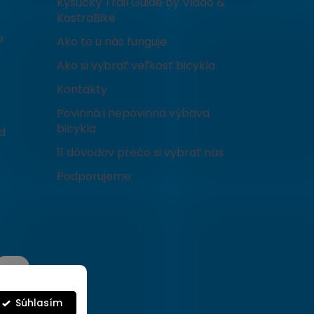
Kysucký Trail Guide by Vlado &
KostraBike
e
Ako to u nás funguje
Ako si vybrať veľkosť bicykla
Kontakty
Povinná i nepovinná výbava
bicykla
d
11 dôvodov prečo si vybrať nás
Podporujeme
Súhlasím