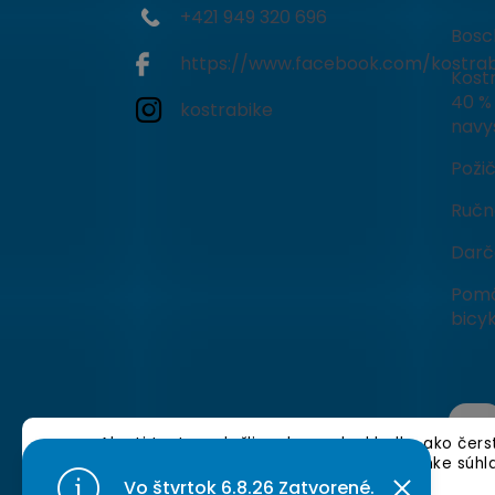
+421 949 320 696
Bosc
https://www.facebook.com/kostrab
Kostr
40 % 
kostrabike
navy
Poži
Ručné
Darč
Pomô
bicyk
Aby ti tento web šliapal rovnako hladko ako čer
cookies. 🍪 Tvojou ďalšou jazdou po stránke súhl
nájdeš tu]
.
Vo štvrtok 6.8.26 Zatvorené.