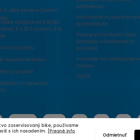
podmienky
h E-Bike Service Centre
Informácie a poučenia pr
ike
aBike splátka na 6 etáp:
spotrebiteľa
teraz, 5 x 12 % potom, 0 €
Postup pri vytknutí vady
še.
produktu a Reklamačný
čovňa bicyklov
protokol
Formulár na odstúpenie o
 vypletanie kolies
zmluvu
ekový poukaz
GDPR
žeme ti s výberom
la
stvo zoservisovaný bike, používame
asíš s ich nasadením.
[Presné info
Odmietnuť