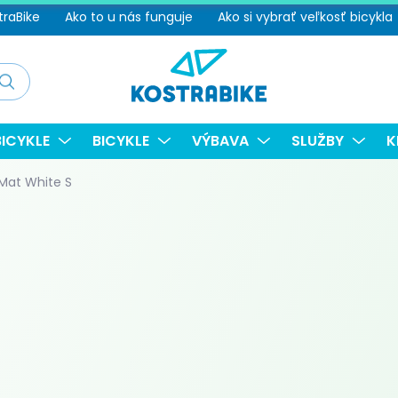
traBike
Ako to u nás funguje
Ako si vybrať veľkosť bicykla
adať
ICYKLE
BICYKLE
VÝBAVA
SLUŽBY
K
 Mat White S