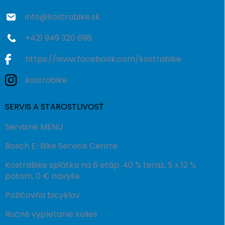
e
info
@
kostrabike.sk
+421 949 320 696
https://www.facebook.com/kostrabike
kostrabike
SERVIS A STAROSTLIVOSŤ
Servisné MENU
Bosch E-Bike Service Centre
KostraBike splátka na 6 etáp: 40 % teraz, 5 x 12 %
potom, 0 € navyše.
Požičovňa bicyklov
Ručné vypletanie kolies