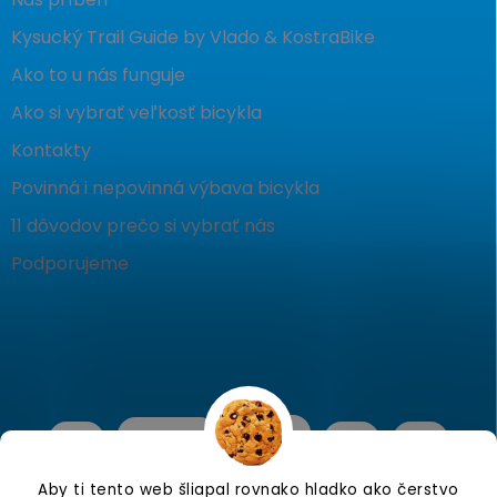
Kysucký Trail Guide by Vlado & KostraBike
Ako to u nás funguje
Ako si vybrať veľkosť bicykla
Kontakty
Povinná i nepovinná výbava bicykla
11 dôvodov prečo si vybrať nás
Podporujeme
Aby ti tento web šliapal rovnako hladko ako čerstvo