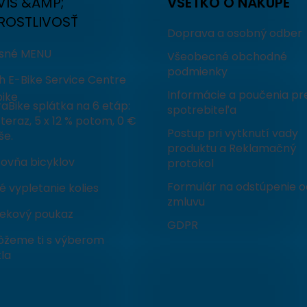
VIS &AMP;
VŠETKO O NÁKUPE
ROSTLIVOSŤ
Doprava a osobný odber
isné MENU
Všeobecné obchodné
podmienky
h E-Bike Service Centre
Informácie a poučenia pr
ike
aBike splátka na 6 etáp:
spotrebiteľa
teraz, 5 x 12 % potom, 0 €
Postup pri vytknutí vady
še.
produktu a Reklamačný
čovňa bicyklov
protokol
Formulár na odstúpenie o
 vypletanie kolies
zmluvu
ekový poukaz
GDPR
žeme ti s výberom
la