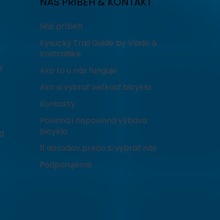
NÁŠ PRÍBEH & KONTAKT
Náš príbeh
Kysucký Trail Guide by Vlado &
KostraBike
e
Ako to u nás funguje
Ako si vybrať veľkosť bicykla
Kontakty
Povinná i nepovinná výbava
bicykla
d
11 dôvodov prečo si vybrať nás
Podporujeme