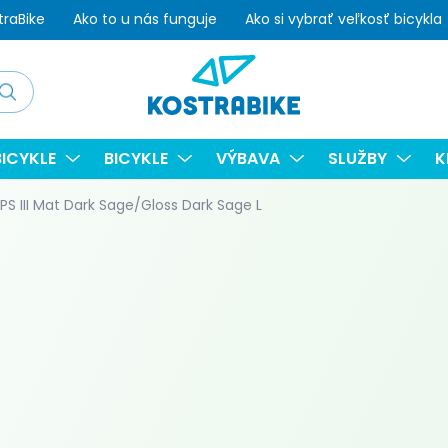
traBike
Ako to u nás funguje
Ako si vybrať veľkosť bicykla
adať
ICYKLE
BICYKLE
VÝBAVA
SLUŽBY
K
S III Mat Dark Sage/Gloss Dark Sage L