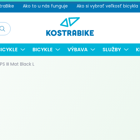
traBike
Ako to u nás funguje
Ako si vybrať veľkosť bicykla
adať
ICYKLE
BICYKLE
VÝBAVA
SLUŽBY
K
S III Mat Black L