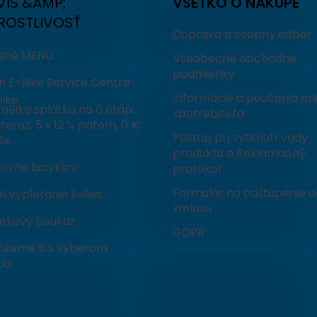
VIS &AMP;
VŠETKO O NÁKUPE
ROSTLIVOSŤ
Doprava a osobný odber
isné MENU
Všeobecné obchodné
podmienky
h E-Bike Service Centre
Informácie a poučenia pr
ike
aBike splátka na 6 etáp:
spotrebiteľa
teraz, 5 x 12 % potom, 0 €
Postup pri vytknutí vady
še.
produktu a Reklamačný
čovňa bicyklov
protokol
Formulár na odstúpenie o
 vypletanie kolies
zmluvu
ekový poukaz
GDPR
žeme ti s výberom
la