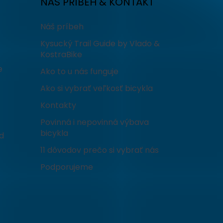
NÁŠ PRÍBEH & KONTAKT
Náš príbeh
Kysucký Trail Guide by Vlado &
KostraBike
e
Ako to u nás funguje
Ako si vybrať veľkosť bicykla
Kontakty
Povinná i nepovinná výbava
bicykla
d
11 dôvodov prečo si vybrať nás
Podporujeme