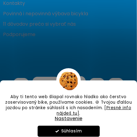
Kontakty
Povinná i nepovinná výbava bicykla
11 dôvodov prečo si vybrať nás
Podporujeme
Aby ti tento web šliapal rovnako hladko ako čerstvo
zoservisovaný bike, používame cookies. 🍪 Tvojou ďalšou
jazdou po stránke súhlasíš s ich nasadením.
[Presné info
nájdeš tu]
.
Nastavenie
Copyright 2026
KostraBike
. Všetky práva vyhradené.
Upraviť
nastavenie cookies
Súhlasím