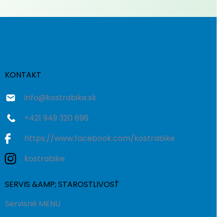
Z
á
p
ä
t
i
KONTAKT
e
info
@
kostrabike.sk
+421 949 320 696
https://www.facebook.com/kostrabike
kostrabike
SERVIS &AMP; STAROSTLIVOSŤ
Servisné MENU