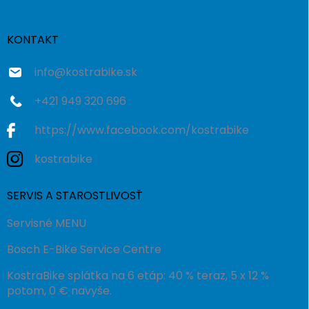
ä
t
i
KONTAKT
e
info
@
kostrabike.sk
+421 949 320 696
https://www.facebook.com/kostrabike
kostrabike
SERVIS A STAROSTLIVOSŤ
Servisné MENU
Bosch E-Bike Service Centre
KostraBike splátka na 6 etáp: 40 % teraz, 5 x 12 %
potom, 0 € navyše.