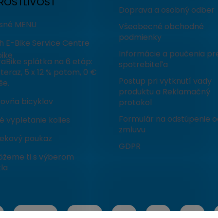
ROSTLIVOSŤ
Doprava a osobný odber
isné MENU
Všeobecné obchodné
podmienky
h E-Bike Service Centre
Informácie a poučenia pr
ike
aBike splátka na 6 etáp:
spotrebiteľa
teraz, 5 x 12 % potom, 0 €
Postup pri vytknutí vady
še.
produktu a Reklamačný
čovňa bicyklov
protokol
Formulár na odstúpenie o
 vypletanie kolies
zmluvu
ekový poukaz
GDPR
žeme ti s výberom
la