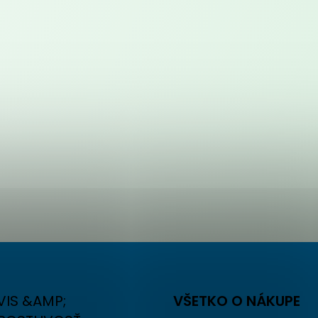
VIS &AMP;
VŠETKO O NÁKUPE