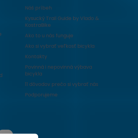
Náš príbeh
Kysucký Trail Guide by Vlado &
KostraBike
e
Ako to u nás funguje
Ako si vybrať veľkosť bicykla
Kontakty
Povinná i nepovinná výbava
bicykla
d
11 dôvodov prečo si vybrať nás
Podporujeme