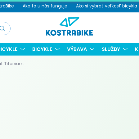
traBike
Ako to u nás funguje
Ako si vybrať veľkosť bicykla
adať
ICYKLE
BICYKLE
VÝBAVA
SLUŽBY
K
Mat Titanium