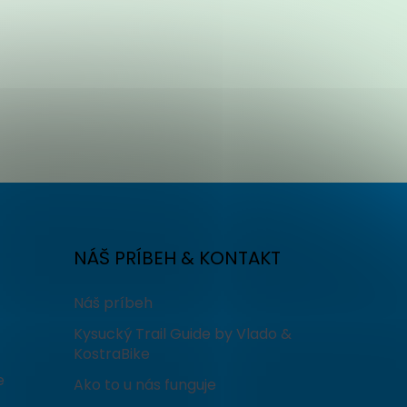
NÁŠ PRÍBEH & KONTAKT
Náš príbeh
Kysucký Trail Guide by Vlado &
KostraBike
e
Ako to u nás funguje