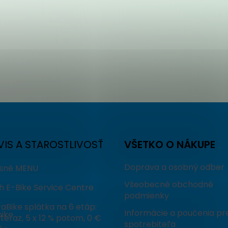
VIS A STAROSTLIVOSŤ
VŠETKO O NÁKUPE
Doprava a osobný odber
isné MENU
Všeobecné obchodné
h E-Bike Service Centre
podmienky
aBike splátka na 6 etáp:
Informácie a poučenia pr
ike
teraz, 5 x 12 % potom, 0 €
spotrebiteľa