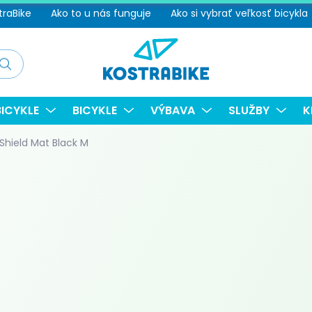
traBike
Ako to u nás funguje
Ako si vybrať veľkosť bicykla
adať
ICYKLE
BICYKLE
VÝBAVA
SLUŽBY
K
Shield Mat Black M