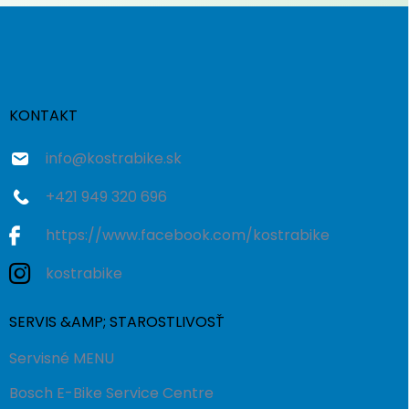
Z
á
p
ä
t
i
KONTAKT
e
info
@
kostrabike.sk
+421 949 320 696
https://www.facebook.com/kostrabike
kostrabike
SERVIS &AMP; STAROSTLIVOSŤ
Servisné MENU
Bosch E-Bike Service Centre