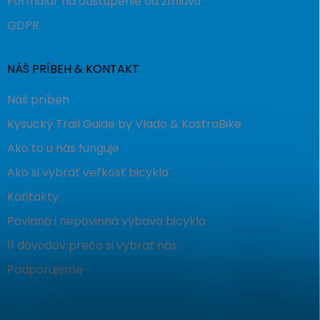
Formulár na odstúpenie od zmluvu
GDPR
NÁŠ PRÍBEH & KONTAKT
Náš príbeh
Kysucký Trail Guide by Vlado & KostraBike
Ako to u nás funguje
Ako si vybrať veľkosť bicykla
Kontakty
Povinná i nepovinná výbava bicykla
11 dôvodov prečo si vybrať nás
Podporujeme