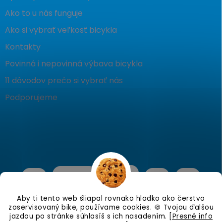
Ako to u nás funguje
Ako si vybrať veľkosť bicykla
Kontakty
Povinná i nepovinná výbava bicykla
11 dôvodov prečo si vybrať nás
Podporujeme
Aby ti tento web šliapal rovnako hladko ako čerstvo
zoservisovaný bike, používame cookies. 🍪 Tvojou ďalšou
jazdou po stránke súhlasíš s ich nasadením.
[Presné info