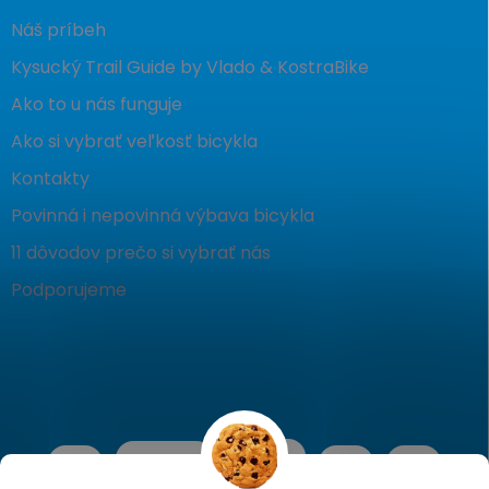
Náš príbeh
Kysucký Trail Guide by Vlado & KostraBike
Ako to u nás funguje
Ako si vybrať veľkosť bicykla
Kontakty
Povinná i nepovinná výbava bicykla
11 dôvodov prečo si vybrať nás
Podporujeme