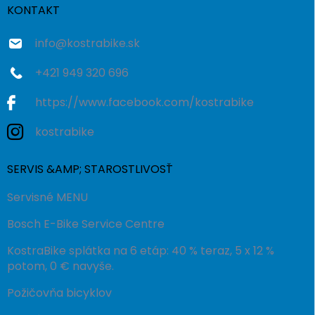
i
KONTAKT
e
info
@
kostrabike.sk
+421 949 320 696
https://www.facebook.com/kostrabike
kostrabike
SERVIS &AMP; STAROSTLIVOSŤ
Servisné MENU
Bosch E-Bike Service Centre
KostraBike splátka na 6 etáp: 40 % teraz, 5 x 12 %
potom, 0 € navyše.
Požičovňa bicyklov