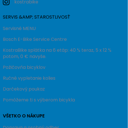
kostrabike
SERVIS &AMP; STAROSTLIVOSŤ
Servisné MENU
Bosch E-Bike Service Centre
KostraBike splátka na 6 etáp: 40 % teraz, 5 x 12 %
potom, 0 € navyše.
Požičovňa bicyklov
Ručné vypletanie kolies
Darčekový poukaz
Pomôžeme ti s výberom bicykla
VŠETKO O NÁKUPE
Doprava a osobný odber