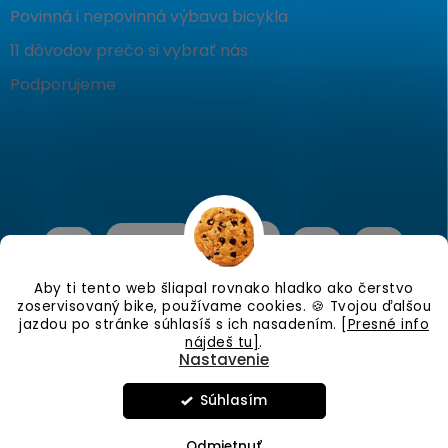
Povinná i nepovinná výbava bicykla
11 dôvodov prečo si vybrať nás
Podporujeme
Aby ti tento web šliapal rovnako hladko ako čerstvo
zoservisovaný bike, používame cookies. 🍪 Tvojou ďalšou
jazdou po stránke súhlasíš s ich nasadením.
[Presné info
nájdeš tu]
.
Nastavenie
Copyright 2026
KostraBike
. Všetky práva vyhradené.
Upraviť
nastavenie cookies
Súhlasím
Vo štvrtok 6.8.26 Zatvorené.
Vytvoril Shoptet
Odmietnuť