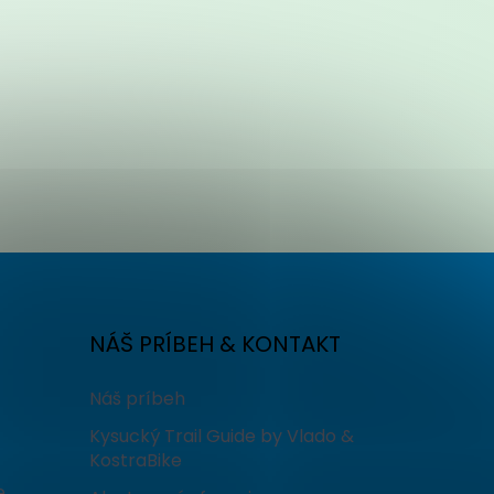
NÁŠ PRÍBEH & KONTAKT
Náš príbeh
Kysucký Trail Guide by Vlado &
KostraBike
e