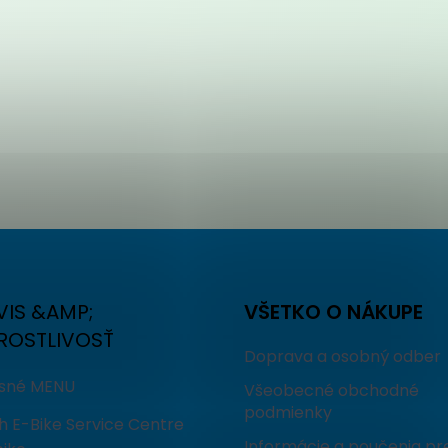
VIS &AMP;
VŠETKO O NÁKUPE
ROSTLIVOSŤ
Doprava a osobný odber
isné MENU
Všeobecné obchodné
podmienky
h E-Bike Service Centre
Informácie a poučenia pr