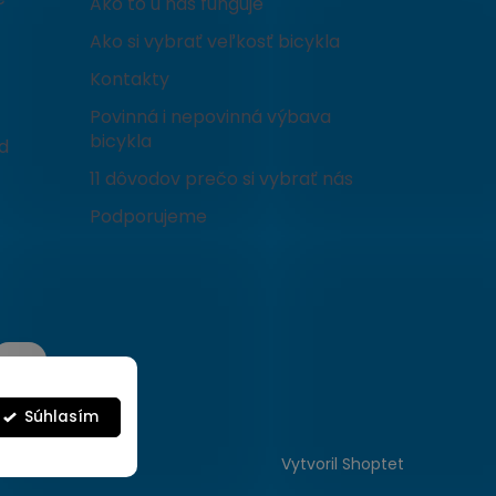
Ako to u nás funguje
Ako si vybrať veľkosť bicykla
Kontakty
Povinná i nepovinná výbava
bicykla
d
11 dôvodov prečo si vybrať nás
Podporujeme
Súhlasím
Vytvoril Shoptet