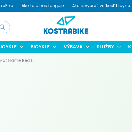
traBike
Ako to u nás funguje
Ako si vybrať veľkosť bicykla
adať
ICYKLE
BICYKLE
VÝBAVA
SLUŽBY
K
 Mat Flame Red L