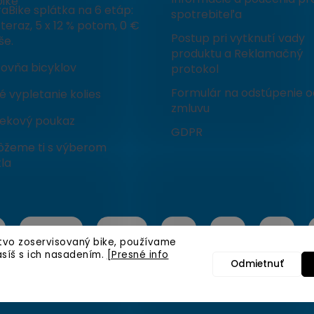
ike
aBike splátka na 6 etáp:
spotrebiteľa
teraz, 5 x 12 % potom, 0 €
Postup pri vytknutí vady
še.
produktu a Reklamačný
čovňa bicyklov
protokol
Formulár na odstúpenie o
 vypletanie kolies
zmluvu
ekový poukaz
GDPR
žeme ti s výberom
la
stvo zoservisovaný bike, používame
asíš s ich nasadením.
[Presné info
Odmietnuť
é.