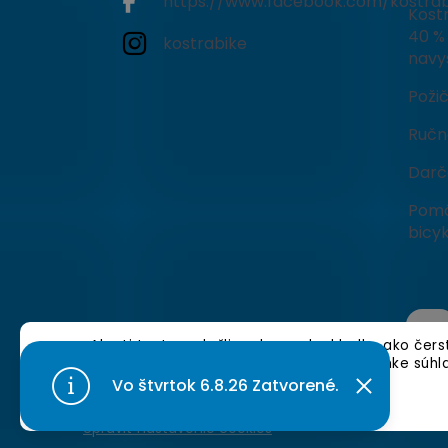
https://www.facebook.com/kostrab
Kostr
40 % 
kostrabike
navy
Poži
Ručné
Darč
Pomô
bicyk
Aby ti tento web šliapal rovnako hladko ako čer
cookies. 🍪 Tvojou ďalšou jazdou po stránke súhl
nájdeš tu]
.
Vo štvrtok 6.8.26 Zatvorené.
Nastavenie
Copyright 2026
KostraBike
. Všetky práva vyhraden
Upraviť nastavenie cookies