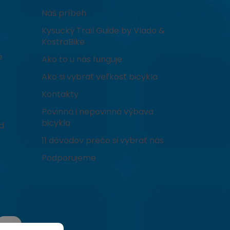
Náš príbeh
Kysucký Trail Guide by Vlado &
KostraBike
e
Ako to u nás funguje
Ako si vybrať veľkosť bicykla
Kontakty
Povinná i nepovinná výbava
bicykla
d
11 dôvodov prečo si vybrať nás
Podporujeme