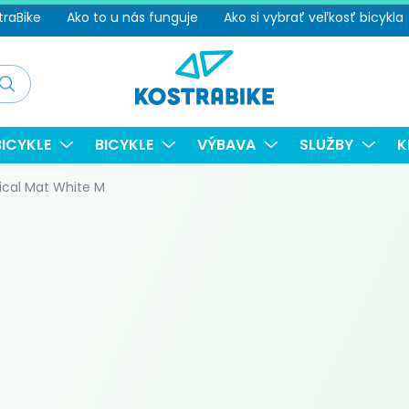
traBike
Ako to u nás funguje
Ako si vybrať veľkosť bicykla
adať
ICYKLE
BICYKLE
VÝBAVA
SLUŽBY
K
ical Mat White M