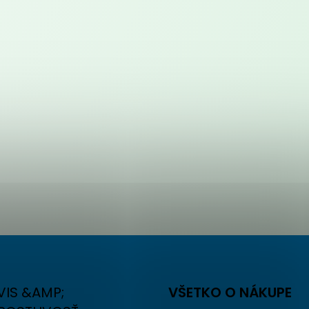
VIS &AMP;
VŠETKO O NÁKUPE