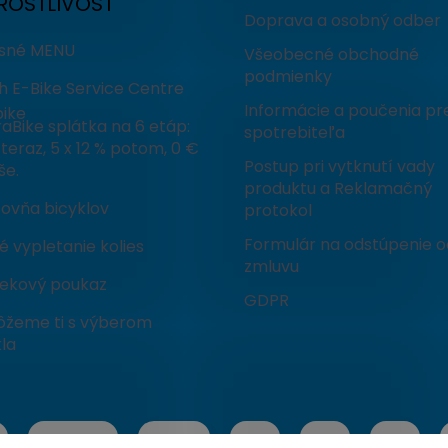
ROSTLIVOSŤ
Doprava a osobný odber
isné MENU
Všeobecné obchodné
podmienky
h E-Bike Service Centre
Informácie a poučenia pr
ike
aBike splátka na 6 etáp:
spotrebiteľa
teraz, 5 x 12 % potom, 0 €
Postup pri vytknutí vady
še.
produktu a Reklamačný
čovňa bicyklov
protokol
Formulár na odstúpenie o
 vypletanie kolies
zmluvu
ekový poukaz
GDPR
žeme ti s výberom
la