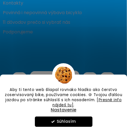
Kontakty
Povinná i nepovinná výbava bicykla
11 dôvodov prečo si vybrať nás
Podporujeme
Aby ti tento web šliapal rovnako hladko ako čerstvo
zoservisovaný bike, používame cookies. 🍪 Tvojou ďalšou
jazdou po stránke súhlasíš s ich nasadením.
[Presné info
nájdeš tu]
.
Nastavenie
Copyright 2026
KostraBike
. Všetky práva vyhradené.
Upraviť
nastavenie cookies
Súhlasím