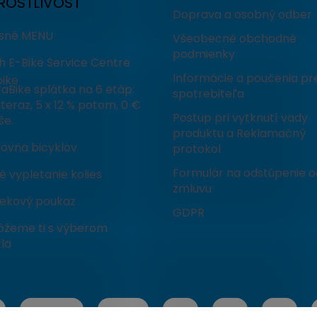
ROSTLIVOSŤ
Doprava a osobný odber
isné MENU
Všeobecné obchodné
podmienky
h E-Bike Service Centre
Informácie a poučenia pr
ike
aBike splátka na 6 etáp:
spotrebiteľa
teraz, 5 x 12 % potom, 0 €
Postup pri vytknutí vady
še.
produktu a Reklamačný
čovňa bicyklov
protokol
Formulár na odstúpenie o
 vypletanie kolies
zmluvu
ekový poukaz
GDPR
žeme ti s výberom
la