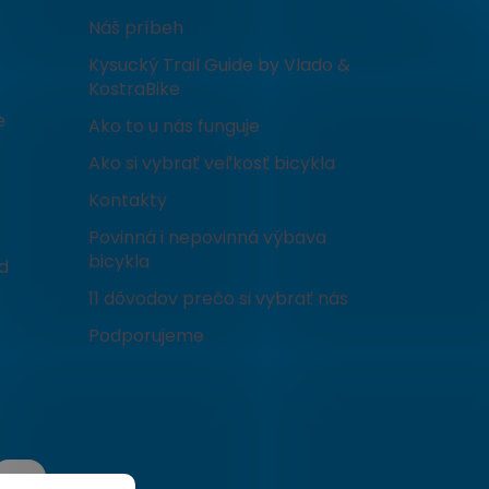
Náš príbeh
Kysucký Trail Guide by Vlado &
KostraBike
e
Ako to u nás funguje
Ako si vybrať veľkosť bicykla
Kontakty
Povinná i nepovinná výbava
bicykla
d
11 dôvodov prečo si vybrať nás
Podporujeme