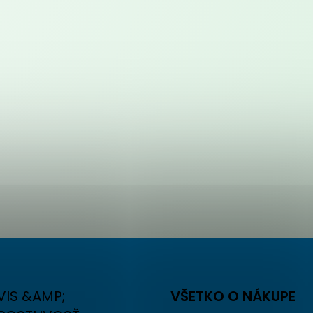
VIS &AMP;
VŠETKO O NÁKUPE