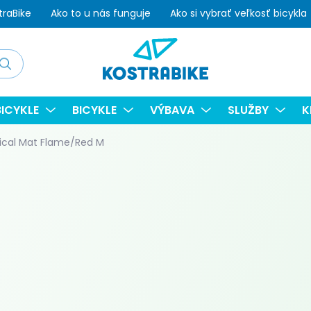
traBike
Ako to u nás funguje
Ako si vybrať veľkosť bicykla
adať
ICYKLE
BICYKLE
VÝBAVA
SLUŽBY
K
rical Mat Flame/Red M