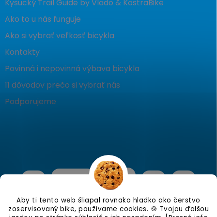
Kysucký Trail Guide by Vlado & KostraBike
Ako to u nás funguje
Ako si vybrať veľkosť bicykla
Kontakty
Povinná i nepovinná výbava bicykla
11 dôvodov prečo si vybrať nás
Podporujeme
Aby ti tento web šliapal rovnako hladko ako čerstvo
zoservisovaný bike, používame cookies. 🍪 Tvojou ďalšou