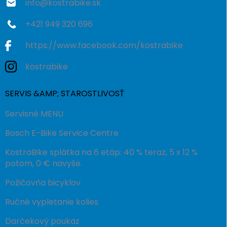
info
@
kostrabike.sk
+421 949 320 696
https://www.facebook.com/kostrabike
kostrabike
SERVIS &AMP; STAROSTLIVOSŤ
Servisné MENU
Bosch E-Bike Service Centre
KostraBike splátka na 6 etáp: 40 % teraz, 5 x 12 %
potom, 0 € navyše.
Požičovňa bicyklov
Ručné vypletanie kolies
Darčekový poukaz