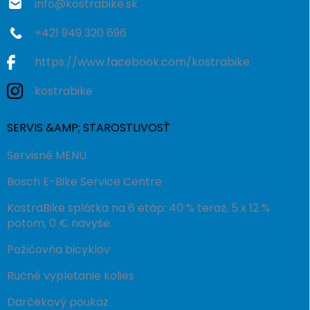
info
@
kostrabike.sk
+421 949 320 696
https://www.facebook.com/kostrabike
kostrabike
SERVIS &AMP; STAROSTLIVOSŤ
Servisné MENU
Bosch E-Bike Service Centre
KostraBike splátka na 6 etáp: 40 % teraz, 5 x 12 %
potom, 0 € navyše.
Požičovňa bicyklov
Ručné vypletanie kolies
Darčekový poukaz