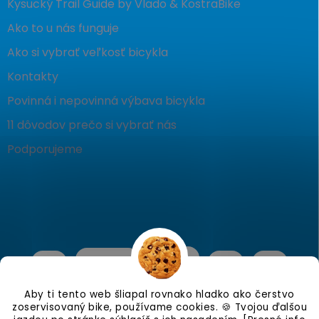
Kysucký Trail Guide by Vlado & KostraBike
Ako to u nás funguje
Ako si vybrať veľkosť bicykla
Kontakty
Povinná i nepovinná výbava bicykla
11 dôvodov prečo si vybrať nás
Podporujeme
Aby ti tento web šliapal rovnako hladko ako čerstvo
zoservisovaný bike, používame cookies. 🍪 Tvojou ďalšou