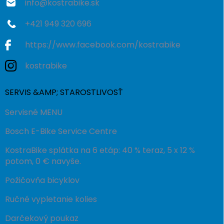
info
@
kostrabike.sk
+421 949 320 696
https://www.facebook.com/kostrabike
kostrabike
SERVIS &AMP; STAROSTLIVOSŤ
Servisné MENU
Bosch E-Bike Service Centre
KostraBike splátka na 6 etáp: 40 % teraz, 5 x 12 %
potom, 0 € navyše.
Požičovňa bicyklov
Ručné vypletanie kolies
Darčekový poukaz