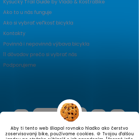
Kysucký Trail Guide by Vlado & KostraBike
Ako to u nás funguje
Ako si vybrať veľkosť bicykla
Kontakty
Povinná i nepovinná výbava bicykla
11 dôvodov prečo si vybrať nás
Podporujeme
Aby ti tento web šliapal rovnako hladko ako čerstvo
zoservisovaný bike, používame cookies. 🍪 Tvojou ďalšou