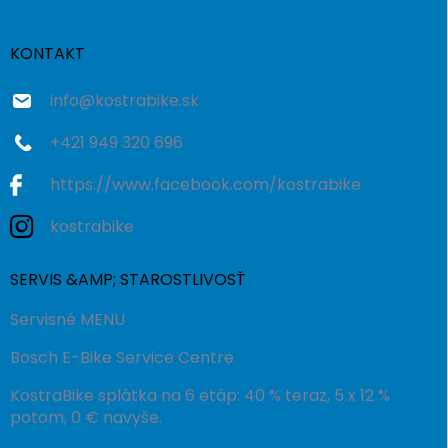
ä
t
i
KONTAKT
e
info
@
kostrabike.sk
+421 949 320 696
https://www.facebook.com/kostrabike
kostrabike
SERVIS &AMP; STAROSTLIVOSŤ
Servisné MENU
Bosch E-Bike Service Centre
KostraBike splátka na 6 etáp: 40 % teraz, 5 x 12 %
potom, 0 € navyše.