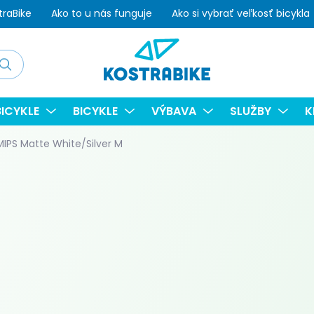
traBike
Ako to u nás funguje
Ako si vybrať veľkosť bicykla
adať
ICYKLE
BICYKLE
VÝBAVA
SLUŽBY
K
IPS Matte White/Silver M