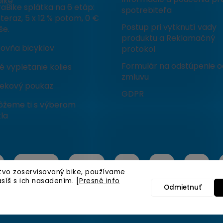
ike
aBike splátka na 6 etáp:
spotrebiteľa
teraz, 5 x 12 % potom, 0 €
Postup pri vytknutí vady
še.
produktu a Reklamačný
čovňa bicyklov
protokol
Formulár na odstúpenie o
 vypletanie kolies
zmluvu
ekový poukaz
GDPR
žeme ti s výberom
la
stvo zoservisovaný bike, používame
asíš s ich nasadením.
[Presné info
Odmietnuť
é.