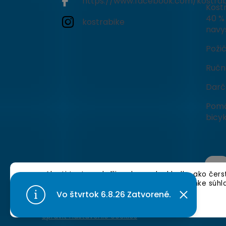
https://www.facebook.com/kostrab
Kostr
40 % 
kostrabike
navy
Poži
Ručné
Darč
Pomô
bicyk
Aby ti tento web šliapal rovnako hladko ako čer
cookies. 🍪 Tvojou ďalšou jazdou po stránke súhl
nájdeš tu]
.
Vo štvrtok 6.8.26 Zatvorené.
Nastavenie
Copyright 2026
KostraBike
. Všetky práva vyhraden
Upraviť nastavenie cookies