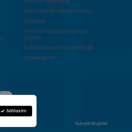
Ako to u nás funguje
Ako si vybrať veľkosť bicykla
Kontakty
Povinná i nepovinná výbava
bicykla
d
11 dôvodov prečo si vybrať nás
Podporujeme
Súhlasím
Vytvoril Shoptet