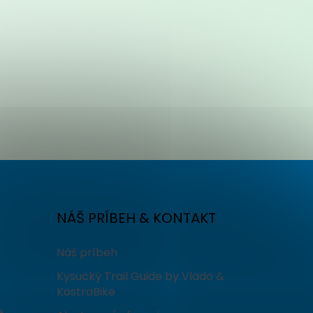
NÁŠ PRÍBEH & KONTAKT
Náš príbeh
Kysucký Trail Guide by Vlado &
KostraBike
e