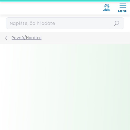
Prejsť
na
obsah
Hľadať
Pevné/Hardtail