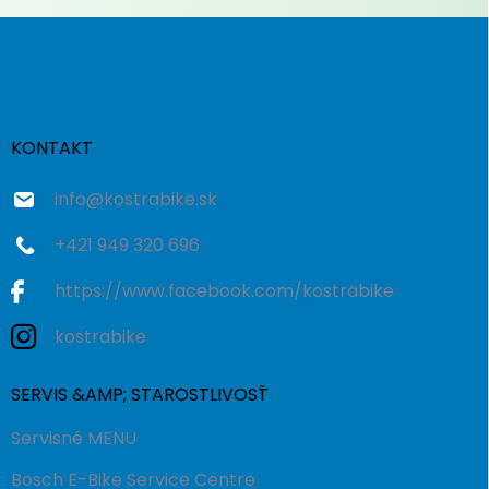
Z
á
p
ä
t
i
KONTAKT
e
info
@
kostrabike.sk
+421 949 320 696
https://www.facebook.com/kostrabike
kostrabike
SERVIS &AMP; STAROSTLIVOSŤ
Servisné MENU
Bosch E-Bike Service Centre