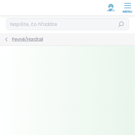
Prejsť
na
obsah
Hľadať
Pevné/Hardtail