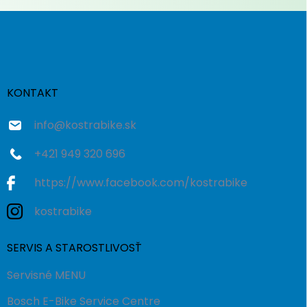
Z
á
p
ä
t
i
KONTAKT
e
info
@
kostrabike.sk
+421 949 320 696
https://www.facebook.com/kostrabike
kostrabike
SERVIS A STAROSTLIVOSŤ
Servisné MENU
Bosch E-Bike Service Centre