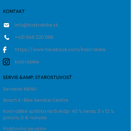
t
i
KONTAKT
e
info
@
kostrabike.sk
+421 949 320 696
https://www.facebook.com/kostrabike
kostrabike
SERVIS &AMP; STAROSTLIVOSŤ
Servisné MENU
Bosch E-Bike Service Centre
KostraBike splátka na 6 etáp: 40 % teraz, 5 x 12 %
potom, 0 € navyše.
Požičovňa bicyklov