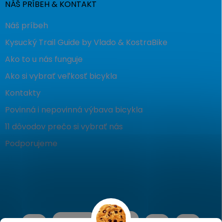
NÁŠ PRÍBEH & KONTAKT
Náš príbeh
Kysucký Trail Guide by Vlado & KostraBike
Ako to u nás funguje
Ako si vybrať veľkosť bicykla
Kontakty
Povinná i nepovinná výbava bicykla
11 dôvodov prečo si vybrať nás
Podporujeme