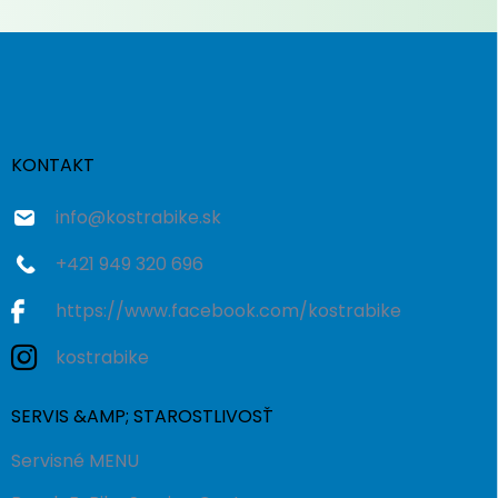
Z
á
p
ä
t
i
KONTAKT
e
info
@
kostrabike.sk
+421 949 320 696
https://www.facebook.com/kostrabike
kostrabike
SERVIS &AMP; STAROSTLIVOSŤ
Servisné MENU