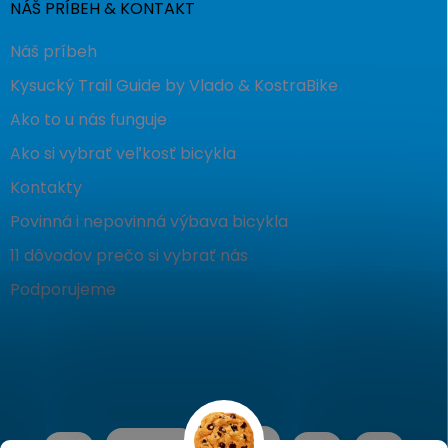
NÁŠ PRÍBEH & KONTAKT
Náš príbeh
Kysucký Trail Guide by Vlado & KostraBike
Ako to u nás funguje
Ako si vybrať veľkosť bicykla
Kontakty
Povinná i nepovinná výbava bicykla
11 dôvodov prečo si vybrať nás
Podporujeme