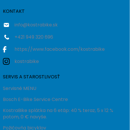
t
i
KONTAKT
e
info
@
kostrabike.sk
+421 949 320 696
https://www.facebook.com/kostrabike
kostrabike
SERVIS A STAROSTLIVOSŤ
Servisné MENU
Bosch E-Bike Service Centre
KostraBike splátka na 6 etáp: 40 % teraz, 5 x 12 %
potom, 0 € navyše.
Požičovňa bicyklov