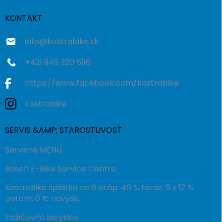
t
i
KONTAKT
e
info
@
kostrabike.sk
+421 949 320 696
https://www.facebook.com/kostrabike
kostrabike
SERVIS &AMP; STAROSTLIVOSŤ
Servisné MENU
Bosch E-Bike Service Centre
KostraBike splátka na 6 etáp: 40 % teraz, 5 x 12 %
potom, 0 € navyše.
Požičovňa bicyklov