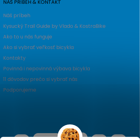
NÁŠ PRÍBEH & KONTAKT
Náš príbeh
Kysucký Trail Guide by Vlado & KostraBike
Ako to u nás funguje
Ako si vybrať veľkosť bicykla
Kontakty
Povinná i nepovinná výbava bicykla
11 dôvodov prečo si vybrať nás
Podporujeme