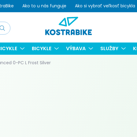
traBike
Ako to u nás funguje
Ako si vybrať veľkosť bicykla
adať
ICYKLE
BICYKLE
VÝBAVA
SLUŽBY
K
nced 0-PC L Frost Silver