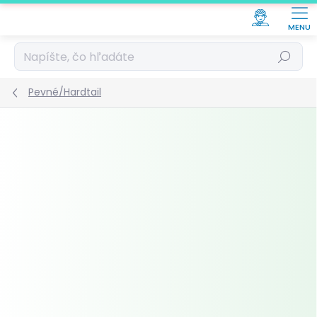
Prejsť
na
obsah
Hľadať
Pevné/Hardtail