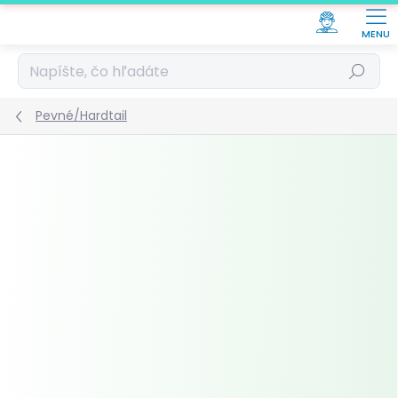
Prejsť
na
obsah
Hľadať
Pevné/Hardtail