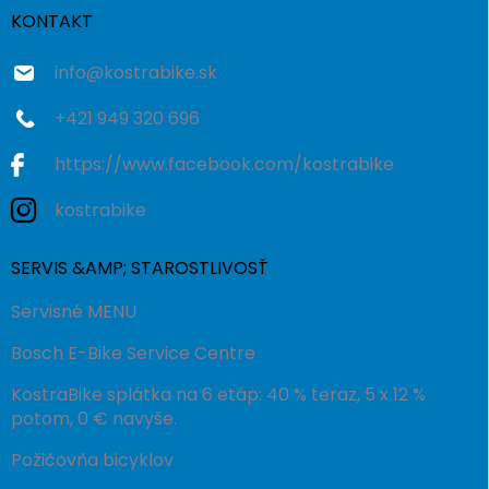
i
KONTAKT
e
info
@
kostrabike.sk
+421 949 320 696
https://www.facebook.com/kostrabike
kostrabike
SERVIS &AMP; STAROSTLIVOSŤ
Servisné MENU
Bosch E-Bike Service Centre
KostraBike splátka na 6 etáp: 40 % teraz, 5 x 12 %
potom, 0 € navyše.
Požičovňa bicyklov