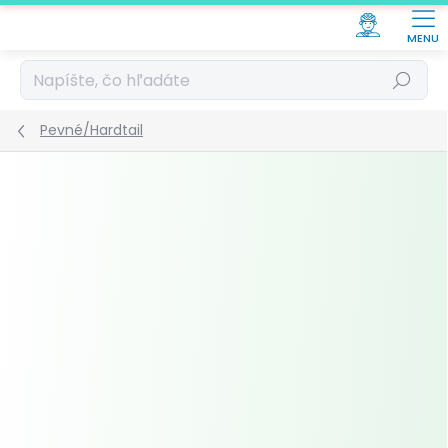
Prejsť
na
obsah
Hľadať
Pevné/Hardtail