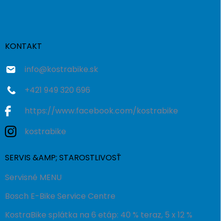
á
p
ä
t
i
KONTAKT
e
info
@
kostrabike.sk
+421 949 320 696
https://www.facebook.com/kostrabike
kostrabike
SERVIS &AMP; STAROSTLIVOSŤ
Servisné MENU
Bosch E-Bike Service Centre
KostraBike splátka na 6 etáp: 40 % teraz, 5 x 12 %