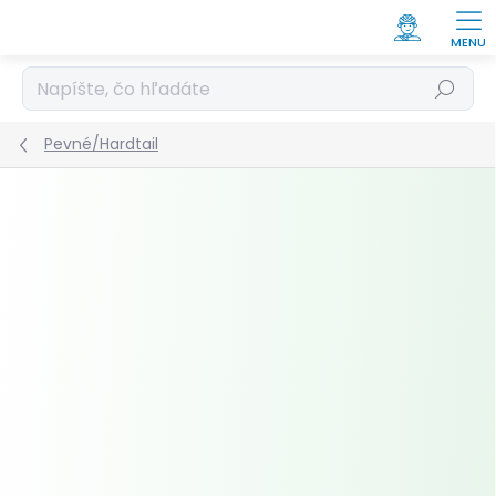
Prejsť
na
obsah
Hľadať
Pevné/Hardtail