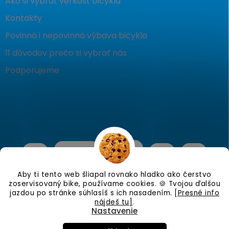
Ako si vybrať veľkosť bicykla
Kontakty
Povinná i nepovinná výbava bicykla
11 dôvodov prečo si vybrať nás
Podporujeme
Aby ti tento web šliapal rovnako hladko ako čerstvo
zoservisovaný bike, používame cookies. 🍪 Tvojou ďalšou
jazdou po stránke súhlasíš s ich nasadením.
[Presné info
nájdeš tu]
.
Nastavenie
Copyright 2026
KostraBike
. Všetky práva vyhradené.
Upraviť