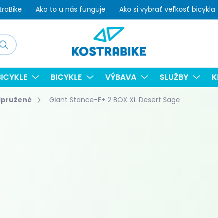
traBike
Ako to u nás funguje
Ako si vybrať veľkosť bicykla
adať
ICYKLE
BICYKLE
VÝBAVA
SLUŽBY
K
dpružené
Giant Stance-E+ 2 BOX XL Desert Sage